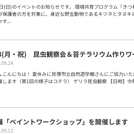
30日(日)のイベントのお知らせです。 環境共育プログラム「きつ
び保護者の方を対象に、身近な野生動物であるキツネとタヌキ
す...
/13(月・祝) 昆虫観察会＆苔テラリウム作り
.09.24
んこんにちは！ 夏休みに貝塚市立自然遊学館さんにご協力いただ
催します（第1回の様子はコチラ） ゲリラ昆虫観察 【日時】令和7
展「ペイントワークショップ」を開催します
.09.12