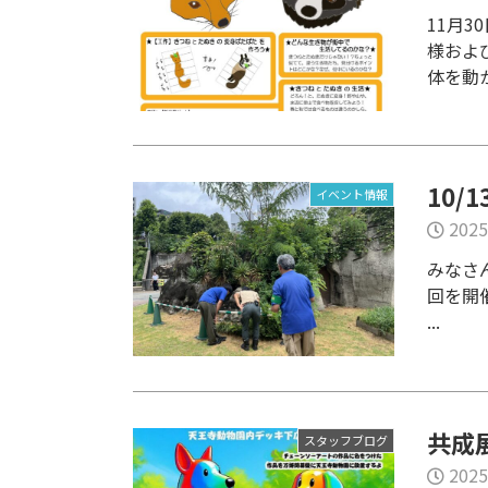
11月
様およ
体を動か
10
イベント情報
2025
みなさ
回を開
...
共成
スタッフブログ
2025