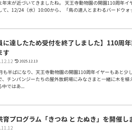
よ年末が近づいてきましたね。 天王寺動物園の開園110周年イヤ
て、12/24（水）10:00から、「鳥の達人とまわるバードウォッ
員に達したため受付を終了しました】110周年
ます
.12.12
2025.12.13
2月も半ばになり、天王寺動物園の開園110周年イヤーもあと少
で、チンパンジーたちの屋外放飼場にみなさまと一緒に木を植え
中ではあ...
共育プログラム「きつね と たぬき」を開催し
.11.12