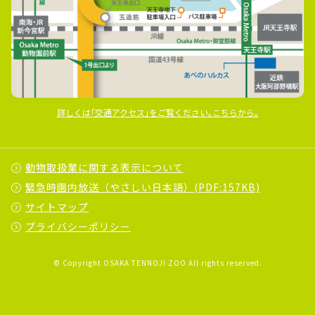
詳しくは｢交通アクセス｣をご覧ください｡こちらから｡
動物取扱業に関する表示について
緊急時園内放送（やさしい日本語）(PDF:157KB)
サイトマップ
プライバシーポリシー
© Copyright OSAKA TENNOJI ZOO All rights reserved.