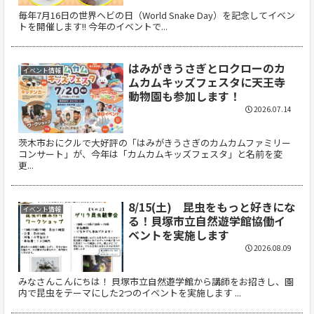
毎年7月16日の世界ヘビの日（World Snake Day）を記念してイベン
トを開催します!! 今年のイベントで...
はみがきうさぎとロクローのカ
イベント情報
ムカムキッズフェスタに天王寺
動物園も参加します！
2026.07.14
茨木市おにクルで大好評の「はみがきうさぎのカムカムファミリー
コンサート」が、今年は「カムカムキッズフェスタ」と名前を変
更...
8/15(土) 昆虫をもっと好きにな
イベント情報
る！貝塚市立自然遊学館協働イ
ベントを実施します
2026.08.09
みなさんこんにちは！ 貝塚市立自然遊学館から講師をお招きし、園
内で昆虫をテーマにした2つのイベントを実施します ...