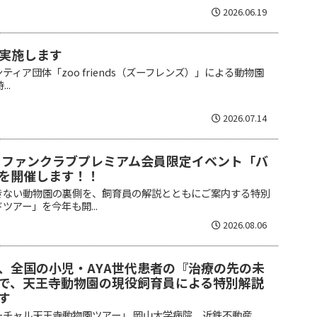
2026.06.19
実施します
ィア団体「zoo friends（ズーフレンズ）」による動物園
..
2026.07.14
】ファンクラブプレミアム会員限定イベント「バ
を開催します！！
きない動物園の裏側を、飼育員の解説とともにご案内する特別
ツアー」を今年も開...
2026.08.06
、全国の小児・AYA世代患者の『治療の先の未
で、天王寺動物園の現役飼育員による特別解説
す
ーチャル天王寺動物園ツアー」 岡山大学病院、近鉄不動産、