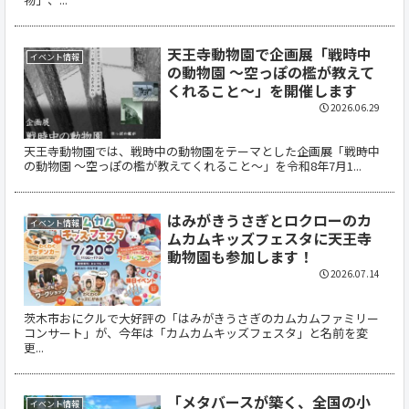
天王寺動物園で企画展「戦時中
イベント情報
の動物園 ～空っぽの檻が教えて
くれること～」を開催します
2026.06.29
天王寺動物園では、戦時中の動物園をテーマとした企画展「戦時中
の動物園 ～空っぽの檻が教えてくれること～」を令和8年7月1...
はみがきうさぎとロクローのカ
イベント情報
ムカムキッズフェスタに天王寺
動物園も参加します！
2026.07.14
茨木市おにクルで大好評の「はみがきうさぎのカムカムファミリー
コンサート」が、今年は「カムカムキッズフェスタ」と名前を変
更...
「メタバースが築く、全国の小
イベント情報