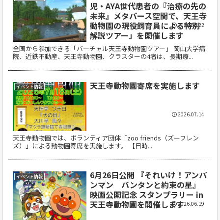
児・AYA世代患者の『治療の先の
未来』メタバース空間で、天王寺
動物園の現役飼育員による特別
2026.06.22
解説ツアー」を開催します
全国から参加できる「バーチャル天王寺動物園ツアー」 岡山大学病
院、近鉄不動産、天王寺動物園、クラスターの4者は、長期療...
天王寺動物園寄席を実施します
イベント情報
2026.07.14
天王寺動物園では、ボランティア団体「zoo friends（ズーフレン
ズ）」による動物園寄席を実施します。 【日時...
6月26日公開 『それいけ！アンパ
イベント情報
ンマン パンタンと約束の星』
映画公開記念 スタンプラリー in
天王寺動物園を開催します
2026.06.19