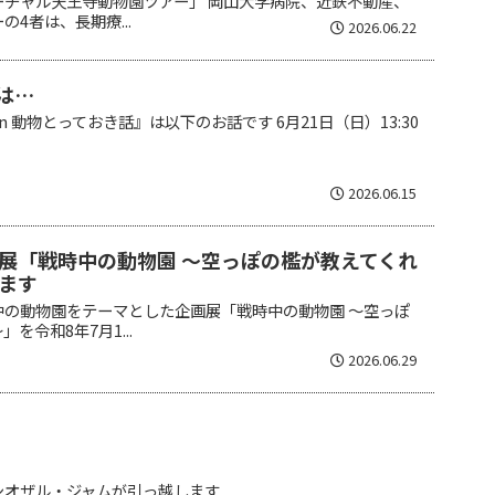
ーチャル天王寺動物園ツアー」 岡山大学病院、近鉄不動産、
4者は、長期療...
2026.06.22
は…
in 動物とっておき話』は以下のお話です 6月21日（日）13:30
2026.06.15
展「戦時中の動物園 ～空っぽの檻が教えてくれ
ます
中の動物園をテーマとした企画展「戦時中の動物園 ～空っぽ
を令和8年7月1...
2026.06.29
シオザル・ジャムが引っ越します