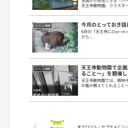
全国から参加できる「バ
天王寺動物園、クラスターの
今月のとっておき話
イベント情報
6月の『天王寺にZoo~m 
から ...
天王寺動物園で企画
イベント情報
ること～」を開催し
天王寺動物園では、戦時
の檻が教えてくれること～」
オグロヅル・ヤブサメとシ