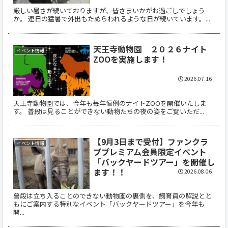
厳しい暑さが続いておりますが、皆さまいかがお過ごしでしょう
か。 連日の猛暑で外出もためらわれるような日が続いています。...
天王寺動物園 ２０２６ナイト
イベント情報
ZOOを実施します！
2026.07.16
天王寺動物園では、今年も毎年恒例のナイトZOOを開催いたしま
す。 普段は見ることができない動物たちの夜の姿をご覧いただ...
【9月3日まで受付】ファンクラ
イベント情報
ブプレミアム会員限定イベント
「バックヤードツアー」を開催し
ます！！
2026.08.06
普段は立ち入ることのできない動物園の裏側を、飼育員の解説とと
もにご案内する特別なイベント「バックヤードツアー」を今年も
開...