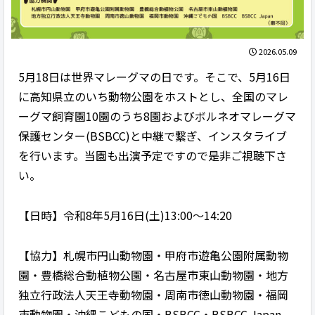
2026.05.09
5月18日は世界マレーグマの日です。そこで、5月16日
に高知県立のいち動物公園をホストとし、全国のマレ
ーグマ飼育園10園のうち8園およびボルネオマレーグマ
保護センター(BSBCC)と中継で繋ぎ、インスタライブ
を行います。当園も出演予定ですので是非ご視聴下さ
い。
【日時】令和8年5月16日(土)13:00～14:20
【協力】札幌市円山動物園・甲府市遊亀公園附属動物
園・豊橋総合動植物公園・名古屋市東山動物園・地方
独立行政法人天王寺動物園・周南市徳山動物園・福岡
市動物園・沖縄こどもの国・BSBCC・BSBCC Japan