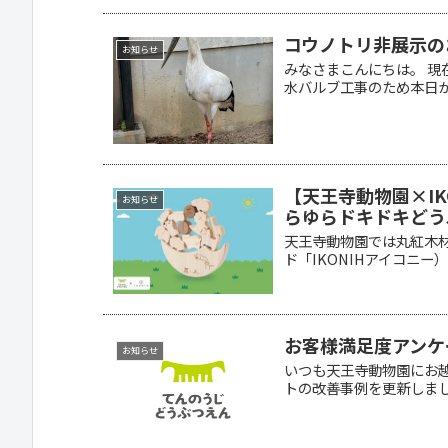
コウノトリ非展示の
お知らせ
みなさまこんにちは。 
水バルブ工事のため本日から
【天王寺動物園×IK
お知らせ
らゆらドキドキどう
天王寺動物園では丸紅木
ド「IKONIHアイコニー）
お客様満足度アンケ
お知らせ
いつも天王寺動物園にお
トの改善事例を更新しました