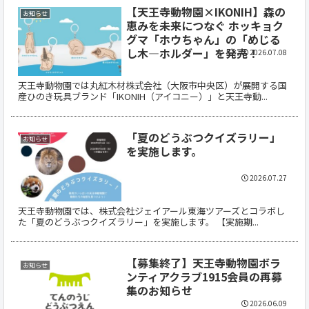
【天王寺動物園×IKONIH】森の
お知らせ
恵みを未来につなぐ ホッキョク
グマ「ホウちゃん」の「めじる
し木―ホルダー」を発売！
2026.07.08
天王寺動物園では丸紅木材株式会社（大阪市中央区）が展開する国
産ひのき玩具ブランド「IKONIH（アイコニー）」と天王寺動...
「夏のどうぶつクイズラリー」
お知らせ
を実施します。
2026.07.27
天王寺動物園では、株式会社ジェイアール東海ツアーズとコラボし
た「夏のどうぶつクイズラリー」を実施します。 【実施期...
【募集終了】天王寺動物園ボラ
お知らせ
ンティアクラブ1915会員の再募
集のお知らせ
2026.06.09