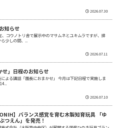
2026.07.30
お知らせ
現在、コウノトリ舎で展示中のマサムネとユキムラですが、排
少しの間、...
2026.07.11
かせ」日程のお知らせ
長による講話「園長におまかせ」 今月は下記日程で実施しま
...
2026.07.10
ONIH】バランス感覚を育む木製知育玩具 「ゆ
ぶつえん」を発売！
材株式会社（大阪市中央区）が展開する国産ひのき玩具ブラン