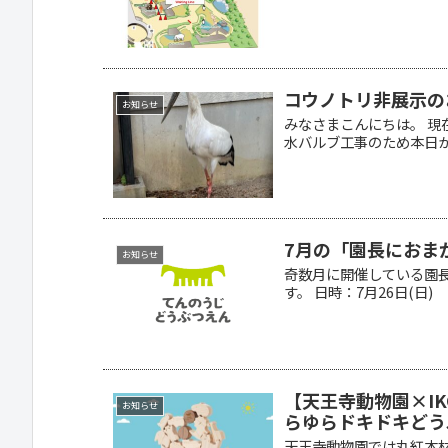
コウノトリ非展示の
お知らせ
みなさまこんにちは。 
水バルブ工事のため本日から
7月の「園長におま
お知らせ
奇数月に開催している園
す。 日時：7月26日(日) 14
【天王寺動物園×IK
お知らせ
らゆらドキドキどう
天王寺動物園では丸紅木