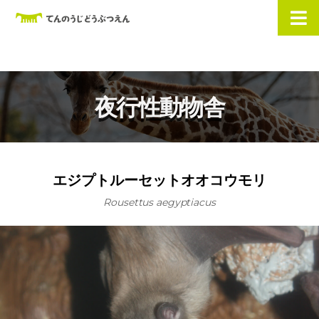
夜行性動物舎
エジプトルーセットオオコウモリ
Rousettus aegyptiacus