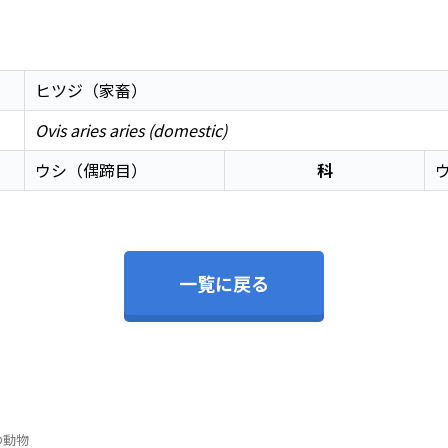
ヒツジ（家畜）
Ovis aries aries (domestic)
ウシ（偶蹄目）
科
一覧に戻る
の動物