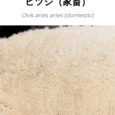
ヒツジ（家畜）
Ovis aries aries (domestic)