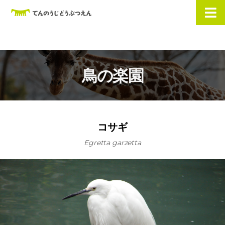
鳥の楽園
コサギ
Egretta garzetta