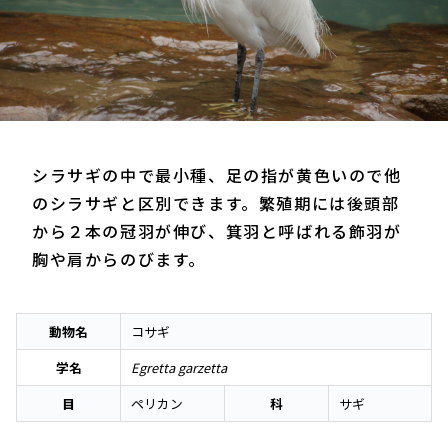
シラサギの中で最小種、足の指が黄色いので他
のシラサギと区別できます。繁殖期には後頭部
から２本の冠羽が伸び、箕羽と呼ばれる飾羽が
胸や肩からのびます。
動物名
コサギ
学名
Egretta garzetta
目
ペリカン
科
サギ