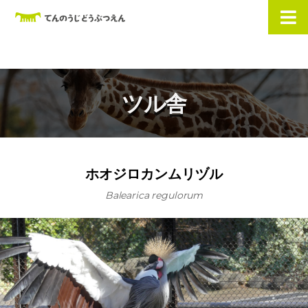
ツル舎
ホオジロカンムリヅル
Balearica regulorum