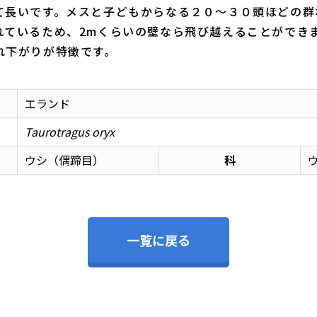
て長いです。メスと子どもからなる２０～３０頭ほどの群
れているため、2mくらいの壁なら飛び越えることができ
れ下がりが特徴です。
エランド
Taurotragus oryx
ウシ（偶蹄目）
科
一覧に戻る