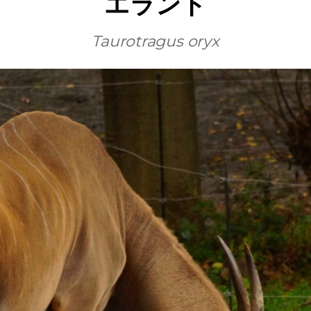
エランド
Taurotragus oryx