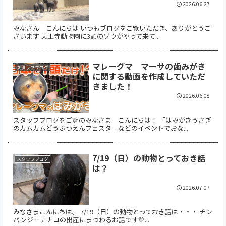
2026.06.27
みなさん こんにちは いつもブログをご覧いただき、ありがとうご
ざいます 天王寺動物園に3頭のゾウがやって来て...
マレーグマ マーサの歯みがき
スタッフブログ
に関する動画を作成していただ
きました！
2026.06.08
スタッフブログをご覧のみなさま こんにちは！ 「はみがきうさぎ
のカムカムどうぶつえんフェスタ」などのイベントでおな...
7/19（日）の動物とっておき話
スタッフブログ
は？
2026.07.07
みなさまこんにちは。 7/19（日）の動物とっておき話は・・・ チン
パンジーナナコの出産にまつわるお話です💛...