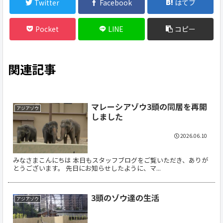
Twitter
Facebook
はてブ
Pocket
LINE
コピー
関連記事
マレーシアゾウ3頭の同居を再開
アジアゾウ
しました
2026.06.10
みなさまこんにちは 本日もスタッフブログをご覧いただき、ありが
とうございます。 先日にお知らせしたように、マ...
3頭のゾウ達の生活
アジアゾウ