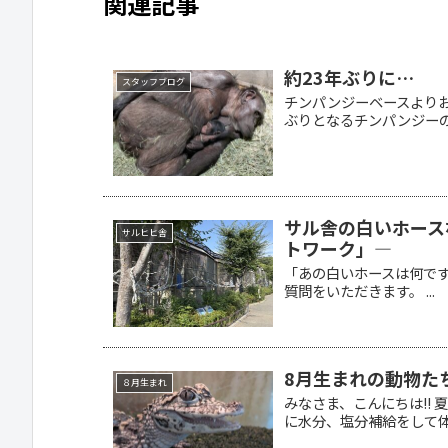
関連記事
約23年ぶりに…
スタッフブログ
チンパンジーベースより
ぶりとなるチンパンジーの
サル舎の白いホース
サルヒヒ舎
トワーク」―
「あの白いホースは何で
質問をいただきます。 ...
8月生まれの動物たち
８月生まれ
みなさま、こんにちは!!
に水分、塩分補給をして体.