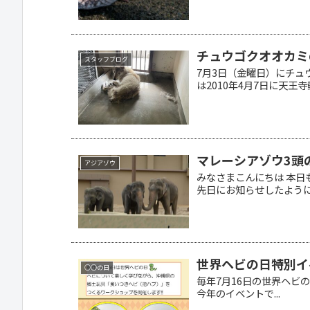
チュウゴクオオカミ
スタッフブログ
7月3日（金曜日）にチュ
は2010年4月7日に天王寺動
マレーシアゾウ3頭
アジアゾウ
みなさまこんにちは 本
先日にお知らせしたように、
世界ヘビの日特別イ
○○の日
毎年7月16日の世界ヘビの日
今年のイベントで...