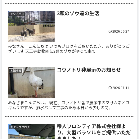
3頭のゾウ達の生活
アジアゾウ
2026.06.27
みなさん こんにちは いつもブログをご覧いただき、ありがとうご
ざいます 天王寺動物園に3頭のゾウがやって来て...
コウノトリ非展示のお知らせ
お知らせ
2026.07.11
みなさまこんにちは。 現在、コウノトリ舎で展示中のマサムネとユ
キムラですが、排水バルブ工事のため本日から少しの間、...
帝人フロンティア株式会社様よ
スタッフブログ
り、大型パラソルをご提供いただ
きました！