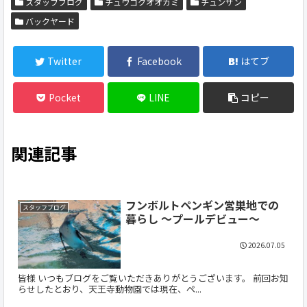
スタッフブログ
チュウゴクオオカミ
チュンサン
バックヤード
Twitter
Facebook
はてブ
Pocket
LINE
コピー
関連記事
フンボルトペンギン営巣地での
スタッフブログ
暮らし ～プールデビュー～
2026.07.05
皆様 いつもブログをご覧いただきありがとうございます。 前回お知
らせしたとおり、天王寺動物園では現在、ペ...