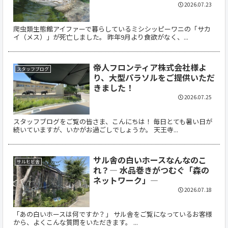
2026.07.23
爬虫類生態館アイファーで暮らしているミシシッピーワニの「サカ
イ（メス）」が死亡しました。 昨年9月より食欲がなく、...
帝人フロンティア株式会社様よ
スタッフブログ
り、大型パラソルをご提供いただ
きました！
2026.07.25
スタッフブログをご覧の皆さま、こんにちは！ 毎日とても暑い日が
続いていますが、いかがお過ごしでしょうか。 天王寺...
サル舎の白いホースなんなのこ
サルヒヒ舎
れ？― 水品巻きがつむぐ「森の
ネットワーク」―
2026.07.18
「あの白いホースは何ですか？」 サル舎をご覧になっているお客様
から、よくこんな質問をいただきます。 ...