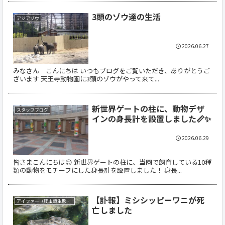
3頭のゾウ達の生活
アジアゾウ
2026.06.27
みなさん こんにちは いつもブログをご覧いただき、ありがとうご
ざいます 天王寺動物園に3頭のゾウがやって来て...
新世界ゲートの柱に、動物デザ
スタッフブログ
インの身長計を設置しました📏✨
2026.06.29
皆さまこんにちは😊 新世界ゲートの柱に、当園で飼育している10種
類の動物をモチーフにした身長計を設置しました！ 身長...
【訃報】ミシシッピーワニが死
アイファー（爬虫類生態館）
亡しました