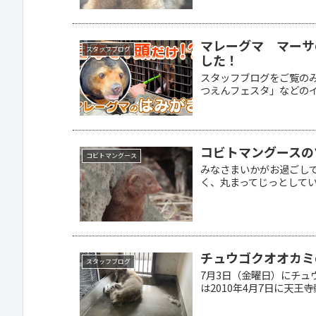
マレーグマ マーサ
スタッフブログ
した！
スタッフブログをご覧の
つえんフェスタ」などのイベ
コビトマングースの
コビトマングース
みなさまいかがお過ごし
く、丸まってじっとしている
チュウゴクオオカミ
スタッフブログ
7月3日（金曜日）にチュ
は2010年4月7日に天王寺動