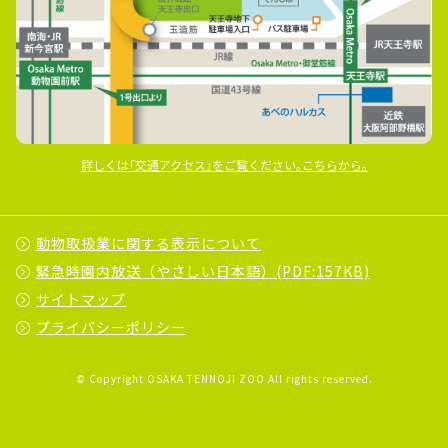
詳しくは｢交通アクセス｣をご覧ください｡こちらから｡
動物取扱業に関する表示について
緊急時園内放送（やさしい日本語）(PDF:157KB)
サイトマップ
プライバシーポリシー
© Copyright OSAKA TENNOJI ZOO All rights reserved.