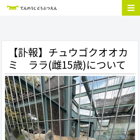
【訃報】チュウゴクオオカ
ミ ララ(雌15歳)について