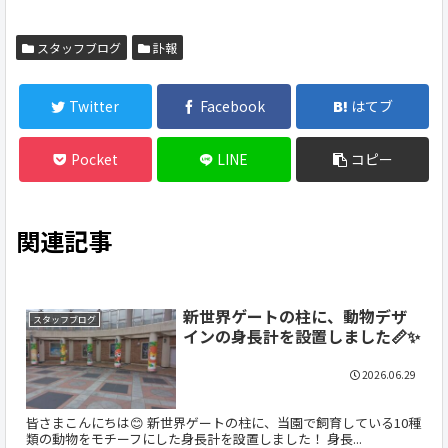
スタッフブログ
訃報
Twitter
Facebook
はてブ
Pocket
LINE
コピー
関連記事
新世界ゲートの柱に、動物デザ
スタッフブログ
インの身長計を設置しました📏✨
2026.06.29
皆さまこんにちは😊 新世界ゲートの柱に、当園で飼育している10種
類の動物をモチーフにした身長計を設置しました！ 身長...