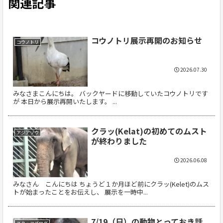
関連記事
コウノトリ展示再開のお知らせ
コウノトリ
2026.07.30
みなさまこんにちは。 バックヤードに移動していたコウノトリです
が 本日から展示再開いたします。 ...
クラッ(Kelat)の初めてのムスト
アジアゾウ
が終わりました
2026.06.08
みなさん こんにちは ちょうど１か月ほど前にクラッ(Kelet)のムス
トが始まったことをお伝えし、 展示を一時中...
7/19（日）の動物とっておき話