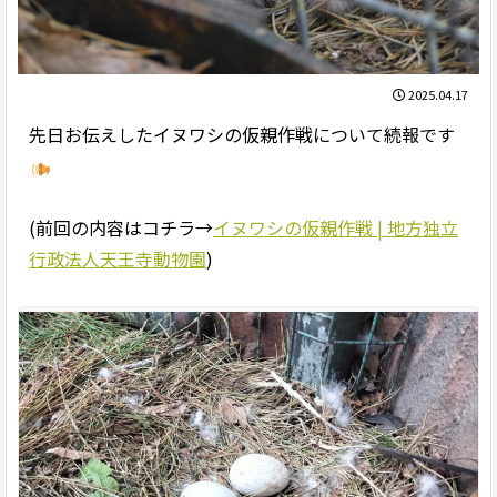
2025.04.17
先日お伝えしたイヌワシの仮親作戦について続報です
(前回の内容はコチラ→
イヌワシの仮親作戦 | 地方独立
行政法人天王寺動物園
)