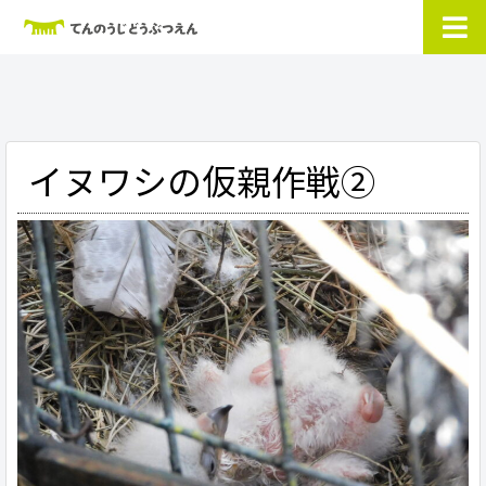
イヌワシの仮親作戦②