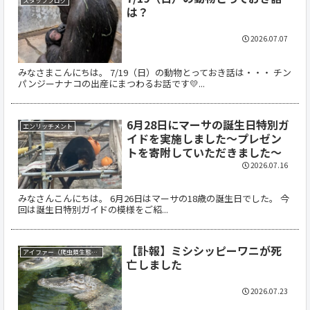
スタッフブログ
は？
2026.07.07
みなさまこんにちは。 7/19（日）の動物とっておき話は・・・ チン
パンジーナナコの出産にまつわるお話です💛...
6月28日にマーサの誕生日特別ガ
エンリッチメント
イドを実施しました～プレゼン
トを寄附していただきました～
2026.07.16
みなさんこんにちは。 6月26日はマーサの18歳の誕生日でした。 今
回は誕生日特別ガイドの模様をご紹...
【訃報】ミシシッピーワニが死
アイファー（爬虫類生態館）
亡しました
2026.07.23