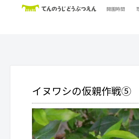
開園時間
イヌワシの仮親作戦⑤ 