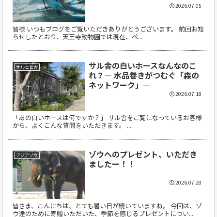
2026.07.05
皆様 いつもブログをご覧いただきありがとうございます。 前回お知
らせしたとおり、天王寺動物園では現在、ペ...
サル舎の白いホースなんなのこ
サルヒヒ舎
れ？― 水品巻きがつむぐ「森の
ネットワーク」―
2026.07.18
「あの白いホースは何ですか？」 サル舎をご覧になっているお客様
から、よくこんな質問をいただきます。 ...
ゾウへのプレゼント、いただき
アジアゾウ
ましたー！！
2026.07.28
皆さま、こんにちは、とても暑い日が続いていますね。 今回は、ゾ
ウ達のために寄贈いただいた、季節を感じるプレゼントについ...