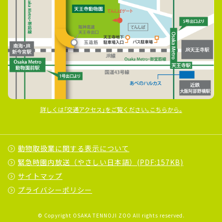
詳しくは｢交通アクセス｣をご覧ください｡こちらから｡
動物取扱業に関する表示について
緊急時園内放送（やさしい日本語）(PDF:157KB)
サイトマップ
プライバシーポリシー
© Copyright OSAKA TENNOJI ZOO All rights reserved.