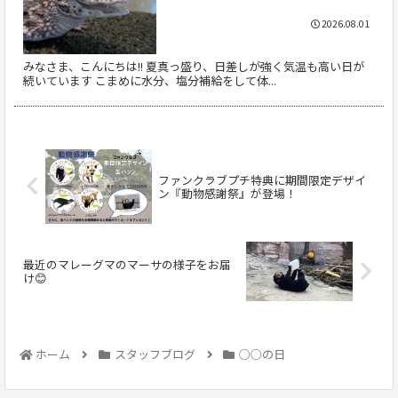
2026.08.01
みなさま、こんにちは!! 夏真っ盛り、日差しが強く気温も高い日が
続いています こまめに水分、塩分補給をして体...
ファンクラブプチ特典に期間限定デザイ
ン『動物感謝祭』が登場！
最近のマレーグマのマーサの様子をお届
け😊
ホーム
スタッフブログ
○○の日