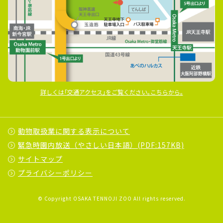
詳しくは｢交通アクセス｣をご覧ください｡こちらから｡
動物取扱業に関する表示について
緊急時園内放送（やさしい日本語）(PDF:157KB)
サイトマップ
プライバシーポリシー
© Copyright OSAKA TENNOJI ZOO All rights reserved.