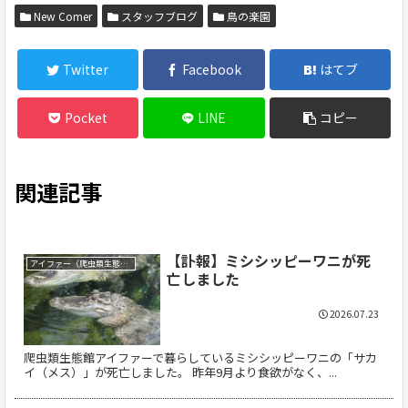
New Comer
スタッフブログ
鳥の楽園
Twitter
Facebook
はてブ
Pocket
LINE
コピー
関連記事
【訃報】ミシシッピーワニが死
アイファー（爬虫類生態館）
亡しました
2026.07.23
爬虫類生態館アイファーで暮らしているミシシッピーワニの「サカ
イ（メス）」が死亡しました。 昨年9月より食欲がなく、...