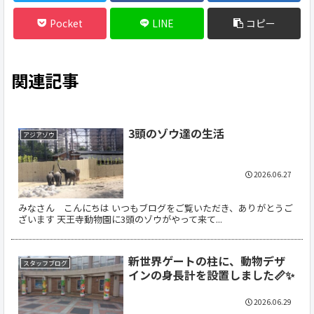
Pocket
LINE
コピー
関連記事
3頭のゾウ達の生活
アジアゾウ
2026.06.27
みなさん こんにちは いつもブログをご覧いただき、ありがとうご
ざいます 天王寺動物園に3頭のゾウがやって来て...
新世界ゲートの柱に、動物デザ
スタッフブログ
インの身長計を設置しました📏✨
2026.06.29