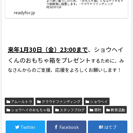
より良い暮らしのため、「おもちゃ箱」となるデッキをト
ラ放飼場に設置します。 - クラウドファンディング
READYFOR
readyfor.jp
来年1月30日（金）23:00まで
、ショウヘイ
くんのおもちゃ箱をプレゼント
するために、み
なさんからのご支援、応援をよろしくお願いします！
アムールトラ
クラウドファンディング
ショウヘイ
ショウヘイのおもちゃ箱
スタッフブログ
寄附
教育活動
Twitter
Facebook
はてブ