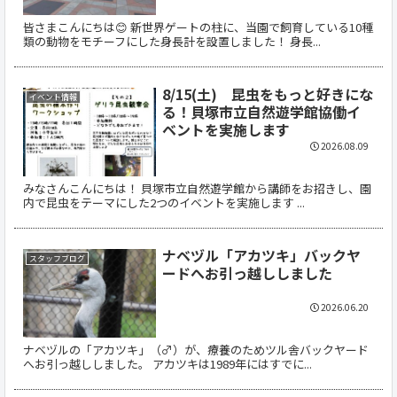
皆さまこんにちは😊 新世界ゲートの柱に、当園で飼育している10種
類の動物をモチーフにした身長計を設置しました！ 身長...
8/15(土) 昆虫をもっと好きにな
イベント情報
る！貝塚市立自然遊学館協働イ
ベントを実施します
2026.08.09
みなさんこんにちは！ 貝塚市立自然遊学館から講師をお招きし、園
内で昆虫をテーマにした2つのイベントを実施します ...
ナベヅル「アカツキ」バックヤ
スタッフブログ
ードへお引っ越ししました
2026.06.20
ナベヅルの「アカツキ」（♂）が、療養のためツル舎バックヤード
へお引っ越ししました。 アカツキは1989年にはすでに...