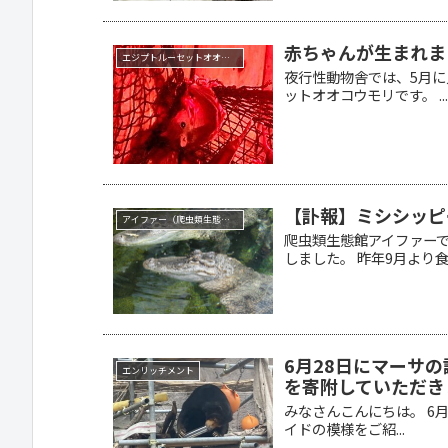
赤ちゃんが生まれま
エジプトルーセットオオコウモリ
夜行性動物舎では、5月に
ットオオコウモリです。 ..
【訃報】ミシシッピ
アイファー（爬虫類生態館）
爬虫類生態館アイファー
しました。 昨年9月より食欲
6月28日にマーサ
エンリッチメント
を寄附していただき
みなさんこんにちは。 6
イドの模様をご紹...