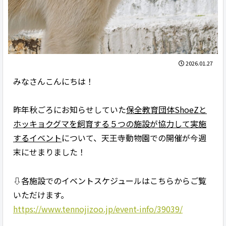
2026.01.27
みなさんこんにちは！
昨年秋ごろにお知らせしていた
保全教育団体ShoeZと
ホッキョクグマを飼育する５つの施設が協力して実施
するイベント
について、天王寺動物園での開催が今週
末にせまりました！
⇩各施設でのイベントスケジュールはこちらからご覧
いただけます。
https://www.tennojizoo.jp/event-info/39039/