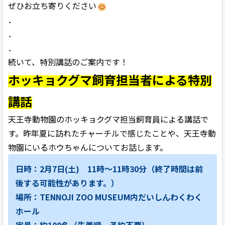
ぜひお立ち寄りください
．
．
．
続いて、特別講話のご案内です！
ホッキョクグマ飼育担当者による特別
講話
天王寺動物園のホッキョクグマ担当飼育員による講話で
す。昨年夏に訪れたチャーチルで感じたことや、天王寺動
物園にいるホウちゃんについてお話します。
日時：2月7日(土)
11
時～
11
時
30
分（終了時間は前
後する可能性があります。）
場所：
TENNOJI ZOO MUSEUM
内だいしんわくわく
ホール