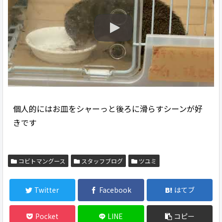
個人的にはお皿をシャーっと後ろに滑らすシーンが好
きです
コビトマングース
スタッフブログ
ツユミ
Twitter
Facebook
はてブ
Pocket
LINE
コピー