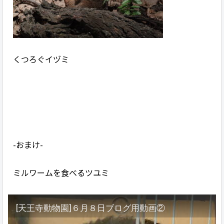
くつろぐイヅミ
-おまけ-
ミルワームを食べるツユミ
[天王寺動物園]６月８日ブログ用動画②