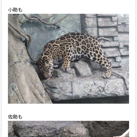
小助も
佐助も