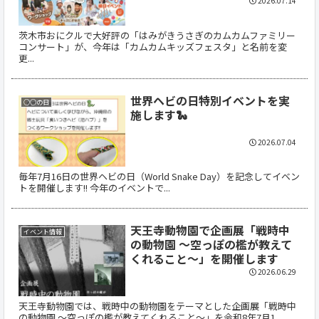
2026.07.14
茨木市おにクルで大好評の「はみがきうさぎのカムカムファミリー
コンサート」が、今年は「カムカムキッズフェスタ」と名前を変
更...
世界ヘビの日特別イベントを実
○○の日
施します🐍
2026.07.04
毎年7月16日の世界ヘビの日（World Snake Day）を記念してイベン
トを開催します!! 今年のイベントで...
天王寺動物園で企画展「戦時中
イベント情報
の動物園 ～空っぽの檻が教えて
くれること～」を開催します
2026.06.29
天王寺動物園では、戦時中の動物園をテーマとした企画展「戦時中
の動物園 ～空っぽの檻が教えてくれること～」を令和8年7月1...