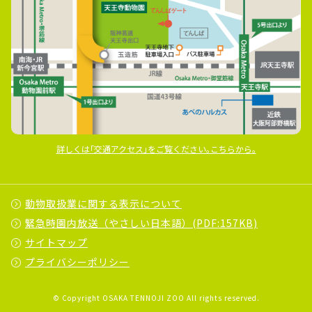
詳しくは｢交通アクセス｣をご覧ください｡こちらから｡
動物取扱業に関する表示について
緊急時園内放送（やさしい日本語）(PDF:157KB)
サイトマップ
プライバシーポリシー
© Copyright OSAKA TENNOJI ZOO All rights reserved.