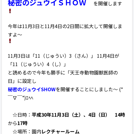
秘密のジュウイＳＨＯＷ
を開催します
今年は11月3日と11月4日の2日間に拡大して開催しま
すよ～
11月3日は「11（じゅうい）3（さん）」 11月4日が
「11（じゅうい）4（し）」
と読めるので今年も勝手に「天王寺動物園獣医師の
日」に設定し
秘密のジュウイSHOW
を開催することにしました～ (*
￣∇￣*)ｴﾍﾍ
☆日時：
平成30年11月3日（土）、4日（日） 14時
から
17時
☆場所：園内
レクチャールーム