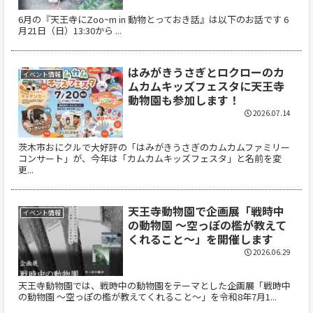
6月の『天王寺にZoo~m in 動物とっておき話』は以下のお話です 6
月21日（日）13:30から ...
はみがきうさぎとロクローのカ
イベント情報
ムカムキッズフェスタに天王寺
動物園も参加します！
2026.07.14
茨木市おにクルで大好評の「はみがきうさぎのカムカムファミリー
コンサート」が、今年は「カムカムキッズフェスタ」と名前を変
更...
天王寺動物園で企画展「戦時中
イベント情報
の動物園 ～空っぽの檻が教えて
くれること～」を開催します
2026.06.29
天王寺動物園では、戦時中の動物園をテーマとした企画展「戦時中
の動物園 ～空っぽの檻が教えてくれること～」を令和8年7月1...