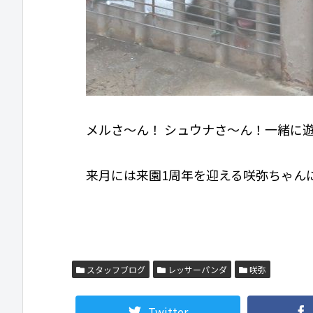
メルさ～ん！ シュウナさ～ん！一緒に
来月には来園1周年を迎える咲弥ちゃん
スタッフブログ
レッサーパンダ
咲弥
Twitter