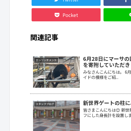
Pocket
関連記事
6月28日にマーサ
エンリッチメント
を寄附していただき
みなさんこんにちは。 6
イドの模様をご紹...
新世界ゲートの柱に
スタッフブログ
皆さまこんにちは😊 新
フにした身長計を設置しまし