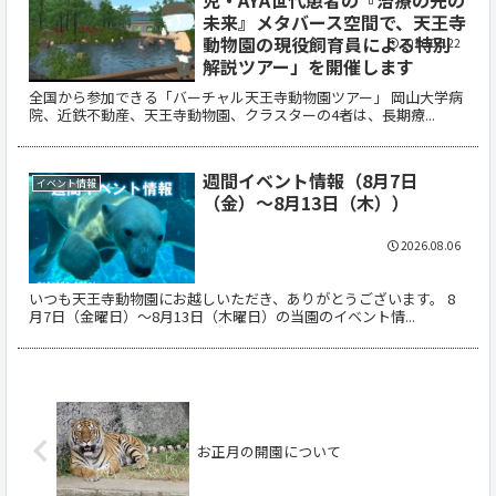
児・AYA世代患者の『治療の先の
未来』メタバース空間で、天王寺
動物園の現役飼育員による特別
2026.06.22
解説ツアー」を開催します
全国から参加できる「バーチャル天王寺動物園ツアー」 岡山大学病
院、近鉄不動産、天王寺動物園、クラスターの4者は、長期療...
週間イベント情報（8月7日
イベント情報
（金）～8月13日（木））
2026.08.06
いつも天王寺動物園にお越しいただき、ありがとうございます。 8
月7日（金曜日）～8月13日（木曜日）の当園のイベント情...
お正月の開園について