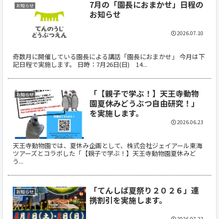
7月の「園長におまかせ」日程の
お知らせ
お知らせ
2026.07.10
奇数月に開催している園長による講話「園長におまかせ」 今月は下
記日程で実施します。 日時：7月26日(日) 14...
「【親子で学ぶ！】天王寺動物
お知らせ
園夏休みどうぶつ自由研究！」
を実施します。
2026.06.23
天王寺動物園では、夏休み企画として、株式会社ジェイアール東海
ツアーズとコラボした「【親子で学ぶ！】天王寺動物園夏休みど
う...
「てんしば夏祭り２０２６」連
お知らせ
携割引を実施します。
2026.07.22