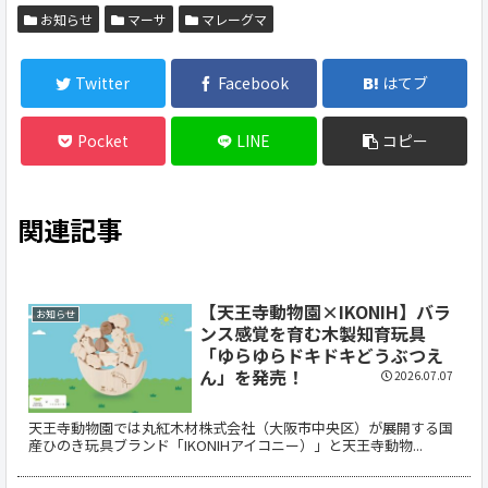
お知らせ
マーサ
マレーグマ
Twitter
Facebook
はてブ
Pocket
LINE
コピー
関連記事
【天王寺動物園×IKONIH】バラ
お知らせ
ンス感覚を育む木製知育玩具
「ゆらゆらドキドキどうぶつえ
ん」を発売！
2026.07.07
天王寺動物園では丸紅木材株式会社（大阪市中央区）が展開する国
産ひのき玩具ブランド「IKONIHアイコニー）」と天王寺動物...