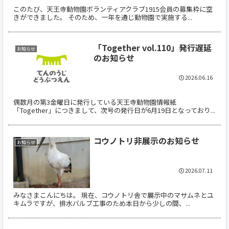
このたび、天王寺動物園ボランティアクラブ1915会員の募集枠に空
きができました。 そのため、一年を通じ動物園で実施する...
「Together vol.110」発行遅延
お知らせ
のお知らせ
2026.06.16
偶数月の第3金曜日に発行している天王寺動物園情報紙
「Together」につきまして、次号の発行日が6月19日となっており...
コウノトリ非展示のお知らせ
お知らせ
2026.07.11
みなさまこんにちは。 現在、コウノトリ舎で展示中のマサムネとユ
キムラですが、排水バルブ工事のため本日から少しの間、...