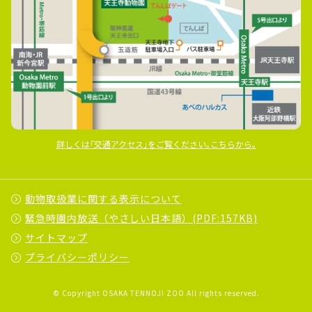
詳しくは｢交通アクセス｣をご覧ください｡こちらから｡
動物取扱業に関する表示について
緊急時園内放送（やさしい日本語）(PDF:157KB)
サイトマップ
プライバシーポリシー
© Copyright OSAKA TENNOJI ZOO All rights reserved.