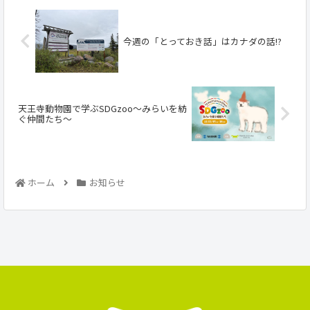
今週の「とっておき話」はカナダの話!?
天王寺動物園で学ぶSDGzoo～みらいを紡
ぐ仲間たち～
ホーム
お知らせ