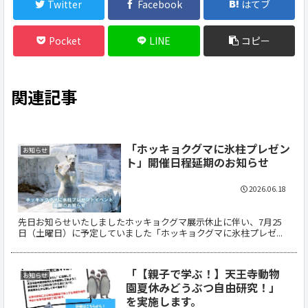
Twitter
Facebook
はてブ
Pocket
LINE
コピー
関連記事
「ホッキョクグマに氷柱プレゼン
お知らせ
ト」開催日程延期のお知らせ
2026.06.18
先日お知らせいたしましたホッキョクグマ展示休止に伴い、7月25
日（土曜日）に予定していました「ホッキョクグマに氷柱プレゼ...
「【親子で学ぶ！】天王寺動物
お知らせ
園夏休みどうぶつ自由研究！」
を実施します。