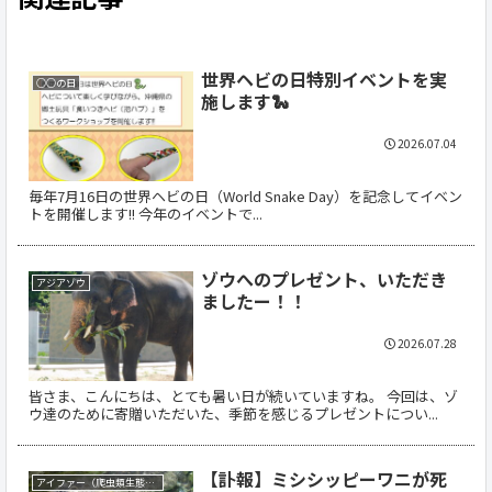
世界ヘビの日特別イベントを実
○○の日
施します🐍
2026.07.04
毎年7月16日の世界ヘビの日（World Snake Day）を記念してイベン
トを開催します!! 今年のイベントで...
ゾウへのプレゼント、いただき
アジアゾウ
ましたー！！
2026.07.28
皆さま、こんにちは、とても暑い日が続いていますね。 今回は、ゾ
ウ達のために寄贈いただいた、季節を感じるプレゼントについ...
【訃報】ミシシッピーワニが死
アイファー（爬虫類生態館）