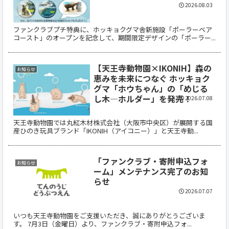
2026.08.03
ファンクラブプチ特典に、ホッキョクグマ舎新施設「ポーラーベア
コースト」のオープンを記念して、期間限定デザインの「ポーラー...
【天王寺動物園×IKONIH】森の
お知らせ
恵みを未来につなぐ ホッキョク
グマ「ホウちゃん」の「めじる
し木―ホルダー」を発売！
2026.07.08
天王寺動物園では丸紅木材株式会社（大阪市中央区）が展開する国
産ひのき玩具ブランド「IKONIH（アイコニー）」と天王寺動...
「ファンクラブ・寄附申込フォ
お知らせ
ーム」メンテナンス完了のお知
らせ
2026.07.07
いつも天王寺動物園をご支援いただき、誠にありがとうございま
す。 7月3日（金曜日）より、ファンクラブ・寄附申込フォ...