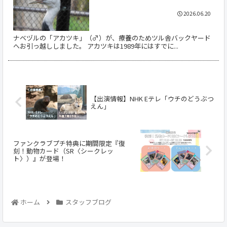
2026.06.20
ナベヅルの「アカツキ」（♂）が、療養のためツル舎バックヤード
へお引っ越ししました。 アカツキは1989年にはすでに...
【出演情報】NHK Eテレ「ウチのどうぶつ
えん」
ファンクラブプチ特典に期間限定『復
刻！動物カード（SR〈シークレッ
ト〉）』が登場！
ホーム
スタッフブログ