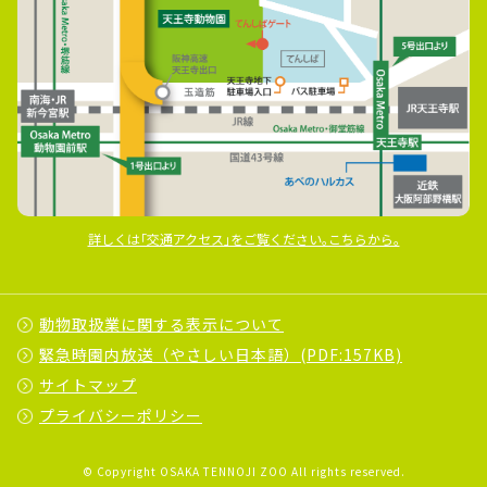
詳しくは｢交通アクセス｣をご覧ください｡こちらから｡
動物取扱業に関する表示について
緊急時園内放送（やさしい日本語）(PDF:157KB)
サイトマップ
プライバシーポリシー
© Copyright OSAKA TENNOJI ZOO All rights reserved.