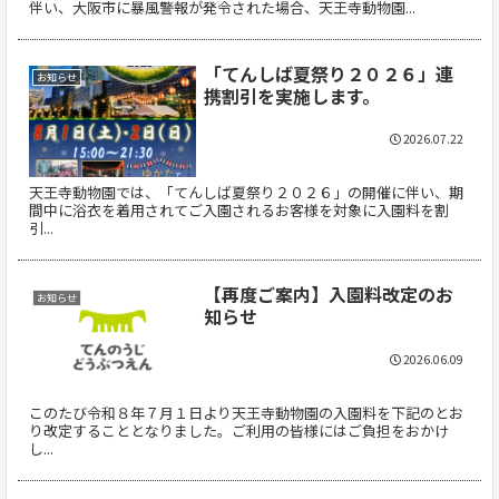
伴い、大阪市に暴風警報が発令された場合、天王寺動物園...
「てんしば夏祭り２０２６」連
お知らせ
携割引を実施します。
2026.07.22
天王寺動物園では、「てんしば夏祭り２０２６」の開催に伴い、期
間中に浴衣を着用されてご入園されるお客様を対象に入園料を割
引...
【再度ご案内】入園料改定のお
お知らせ
知らせ
2026.06.09
このたび令和８年７月１日より天王寺動物園の入園料を下記のとお
り改定することとなりました。ご利用の皆様にはご負担をおかけ
し...