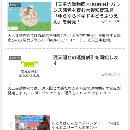
【天王寺動物園×IKONIH】バラ
お知らせ
ンス感覚を育む木製知育玩具
「ゆらゆらドキドキどうぶつえ
ん」を発売！
2026.07.07
天王寺動物園では丸紅木材株式会社（大阪市中央区）が展開する国
産ひのき玩具ブランド「IKONIHアイコニー）」と天王寺動物...
通天閣との連携割引を開始しま
お知らせ
す
2026.06.17
天王寺動物園では、通天閣との新たな入園料金の連携割引の制度が
開始します。 お得にチケットをご購入していただけますので、...
たとえばこんなハズバンダリー ～福ち
ゃんとエリーさんの場合～