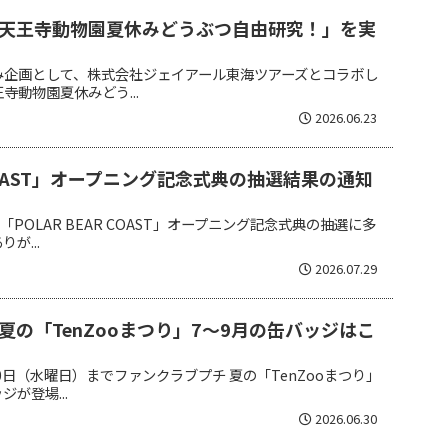
天王寺動物園夏休みどうぶつ自由研究！」を実
み企画として、株式会社ジェイアール東海ツアーズとコラボし
寺動物園夏休みどう...
2026.06.23
R COAST」オープニング記念式典の抽選結果の通知
「POLAR BEAR COAST」オープニング記念式典の抽選に多
が...
2026.07.29
の「TenZooまつり」7～9月の缶バッジはこ
0日（水曜日）までファンクラブプチ 夏の「TenZooまつり」
が登場...
2026.06.30