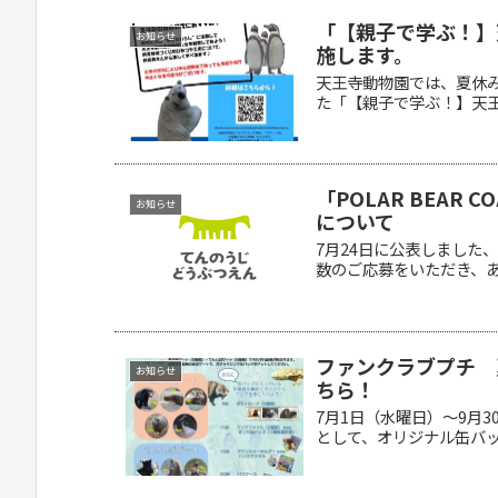
「【親子で学ぶ！】
お知らせ
施します。
天王寺動物園では、夏休
た「【親子で学ぶ！】天王
「POLAR BEA
お知らせ
について
7月24日に公表しました、
数のご応募をいただき、あり
ファンクラブプチ 夏
お知らせ
ちら！
7月1日（水曜日）～9月3
として、オリジナル缶バッジ