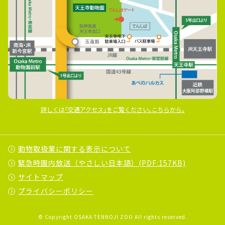
詳しくは｢交通アクセス｣をご覧ください｡こちらから｡
動物取扱業に関する表示について
緊急時園内放送（やさしい日本語）(PDF:157KB)
サイトマップ
プライバシーポリシー
© Copyright OSAKA TENNOJI ZOO All rights reserved.