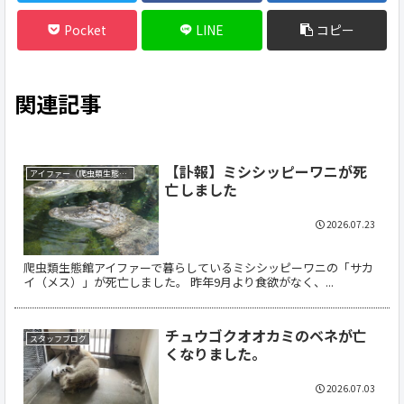
Pocket
LINE
コピー
関連記事
【訃報】ミシシッピーワニが死
アイファー（爬虫類生態館）
亡しました
2026.07.23
爬虫類生態館アイファーで暮らしているミシシッピーワニの「サカ
イ（メス）」が死亡しました。 昨年9月より食欲がなく、...
チュウゴクオオカミのベネが亡
スタッフブログ
くなりました。
2026.07.03