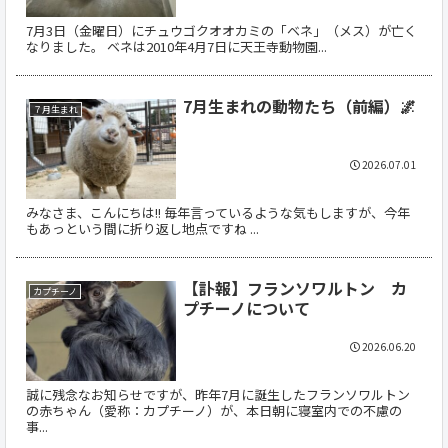
7月3日（金曜日）にチュウゴクオオカミの「ベネ」（メス）が亡く
なりました。 ベネは2010年4月7日に天王寺動物園...
7月生まれの動物たち（前編）🌌
７月生まれ
2026.07.01
みなさま、こんにちは!! 毎年言っているような気もしますが、今年
もあっという間に折り返し地点ですね ...
【訃報】フランソワルトン カ
カプチーノ
プチーノについて
2026.06.20
誠に残念なお知らせですが、昨年7月に誕生したフランソワルトン
の赤ちゃん（愛称：カプチーノ）が、本日朝に寝室内での不慮の
事...