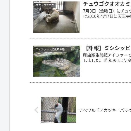
チュウゴクオオカミ
スタッフブログ
7月3日（金曜日）にチュ
は2010年4月7日に天王寺動
【訃報】ミシシッピ
アイファー（爬虫類生態館）
爬虫類生態館アイファー
しました。 昨年9月より食欲
ナベヅル「アカツキ」バッ