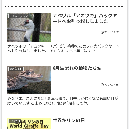
ナベヅル「アカツキ」バックヤ
スタッフブログ
ードへお引っ越ししました
2026.06.20
ナベヅルの「アカツキ」（♂）が、療養のためツル舎バックヤード
へお引っ越ししました。 アカツキは1989年にはすでに...
8月生まれの動物たち🏊
８月生まれ
2026.08.01
みなさま、こんにちは!! 夏真っ盛り、日差しが強く気温も高い日が
続いています こまめに水分、塩分補給をして体...
世界キリンの日
○○の日