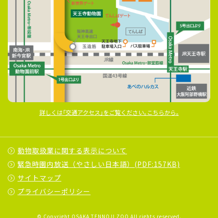
詳しくは｢交通アクセス｣をご覧ください｡こちらから｡
動物取扱業に関する表示について
緊急時園内放送（やさしい日本語）(PDF:157KB)
サイトマップ
プライバシーポリシー
© Copyright OSAKA TENNOJI ZOO All rights reserved.