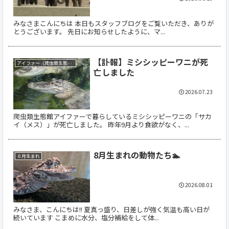
みなさまこんにちは 本日もスタッフブログをご覧いただき、ありが
とうございます。 先日にお知らせしたように、マ...
【訃報】ミシシッピーワニが死
アイファー（爬虫類生態館）
亡しました
2026.07.23
爬虫類生態館アイファーで暮らしているミシシッピーワニの「サカ
イ（メス）」が死亡しました。 昨年9月より食欲がなく、...
8月生まれの動物たち🏊
８月生まれ
2026.08.01
みなさま、こんにちは!! 夏真っ盛り、日差しが強く気温も高い日が
続いています こまめに水分、塩分補給をして体...