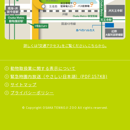
詳しくは｢交通アクセス｣をご覧ください｡こちらから｡
動物取扱業に関する表示について
緊急時園内放送（やさしい日本語）(PDF:157KB)
サイトマップ
プライバシーポリシー
© Copyright OSAKA TENNOJI ZOO All rights reserved.