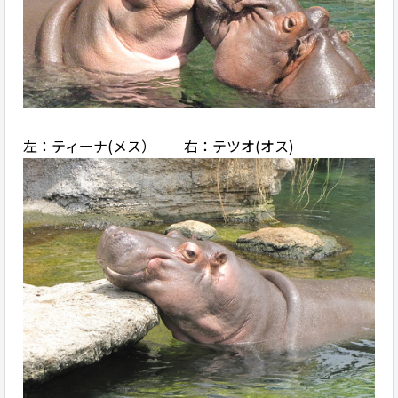
左：ティーナ(メス） 右：テツオ(オス)