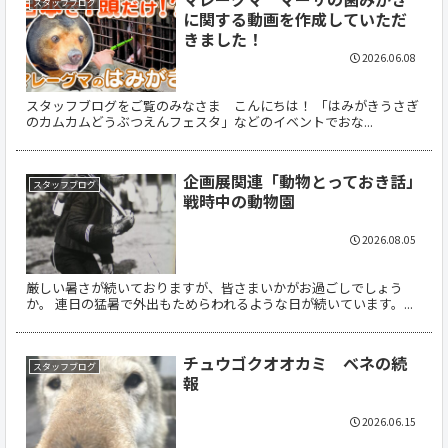
スタッフブログ
に関する動画を作成していただ
きました！
2026.06.08
スタッフブログをご覧のみなさま こんにちは！ 「はみがきうさぎ
のカムカムどうぶつえんフェスタ」などのイベントでおな...
企画展関連「動物とっておき話」
スタッフブログ
戦時中の動物園
2026.08.05
厳しい暑さが続いておりますが、皆さまいかがお過ごしでしょう
か。 連日の猛暑で外出もためらわれるような日が続いています。...
チュウゴクオオカミ ベネの続
スタッフブログ
報
2026.06.15