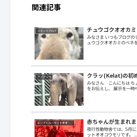
関連記事
チュウゴクオオカミ
スタッフブログ
みなさま いつもブログの
ュウゴクオオカミのベネを治
クラッ(Kelat)
アジアゾウ
みなさん こんにちは ち
をお伝えし、 展示を一時中.
赤ちゃんが生まれま
エジプトルーセットオオコウモリ
夜行性動物舎では、5月に
ットオオコウモリです。 ..