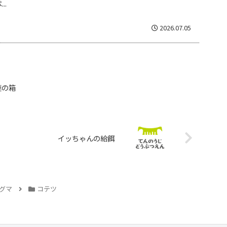
..
2026.07.05
謎の箱
イッちゃんの給餌
グマ
コテツ